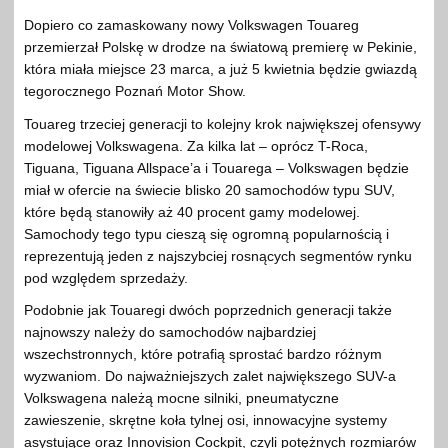
Dopiero co zamaskowany nowy Volkswagen Touareg
przemierzał Polskę w drodze na światową premierę w Pekinie,
która miała miejsce 23 marca, a już 5 kwietnia będzie gwiazdą
tegorocznego Poznań Motor Show.
Touareg trzeciej generacji to kolejny krok największej ofensywy
modelowej Volkswagena. Za kilka lat – oprócz T-Roca,
Tiguana, Tiguana Allspace’a i Touarega – Volkswagen będzie
miał w ofercie na świecie blisko 20 samochodów typu SUV,
które będą stanowiły aż 40 procent gamy modelowej.
Samochody tego typu cieszą się ogromną popularnością i
reprezentują jeden z najszybciej rosnących segmentów rynku
pod względem sprzedaży.
Podobnie jak Touaregi dwóch poprzednich generacji także
najnowszy należy do samochodów najbardziej
wszechstronnych, które potrafią sprostać bardzo różnym
wyzwaniom. Do najważniejszych zalet największego SUV-a
Volkswagena należą mocne silniki, pneumatyczne
zawieszenie, skrętne koła tylnej osi, innowacyjne systemy
asystujące oraz Innovision Cockpit, czyli potężnych rozmiarów