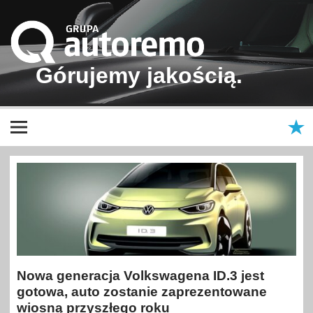
Grupa
Autoremo
Górujemy jakością.
Samochody nowe i używane – Škoda, Volkswagen, Volkswagen
Użytkowe, Renault, Mazda, Hyundai, Dacia | Autoremo – Anndora –
Autoneo | Kraków, Nowy Targ, Nowy Sącz, Bukowina Tatrzańska
Nowa generacja Volkswagena ID.3 jest
gotowa, auto zostanie zaprezentowane
wiosną przyszłego roku