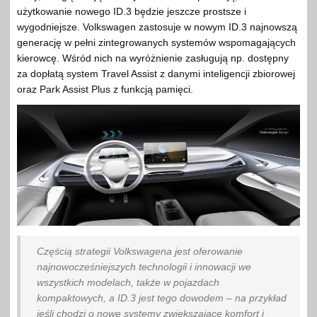
użytkowanie nowego ID.3 będzie jeszcze prostsze i
wygodniejsze. Volkswagen zastosuje w nowym ID.3 najnowszą
generację w pełni zintegrowanych systemów wspomagających
kierowcę. Wśród nich na wyróżnienie zasługują np. dostępny
za dopłatą system Travel Assist z danymi inteligencji zbiorowej
oraz Park Assist Plus z funkcją pamięci.
Częścią strategii Volkswagena jest oferowanie
najnowocześniejszych technologii i innowacji we
wszystkich modelach, także w pojazdach
kompaktowych, a ID.3 jest tego dowodem – na przykład
jeśli chodzi o nowe systemy zwiększające komfort i