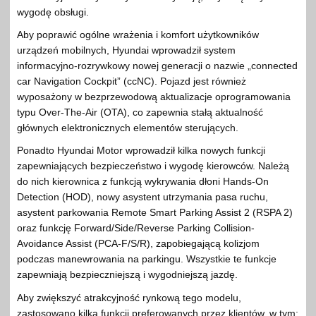
wygodę obsługi.
Aby poprawić ogólne wrażenia i komfort użytkowników
urządzeń mobilnych, Hyundai wprowadził system
informacyjno-rozrywkowy nowej generacji o nazwie „connected
car Navigation Cockpit” (ccNC). Pojazd jest również
wyposażony w bezprzewodową aktualizacje oprogramowania
typu Over-The-Air (OTA), co zapewnia stałą aktualność
głównych elektronicznych elementów sterujących.
Ponadto Hyundai Motor wprowadził kilka nowych funkcji
zapewniających bezpieczeństwo i wygodę kierowców. Należą
do nich kierownica z funkcją wykrywania dłoni Hands-On
Detection (HOD), nowy asystent utrzymania pasa ruchu,
asystent parkowania Remote Smart Parking Assist 2 (RSPA 2)
oraz funkcję Forward/Side/Reverse Parking Collision-
Avoidance Assist (PCA-F/S/R), zapobiegającą kolizjom
podczas manewrowania na parkingu. Wszystkie te funkcje
zapewniają bezpieczniejszą i wygodniejszą jazdę.
Aby zwiększyć atrakcyjność rynkową tego modelu,
zastosowano kilka funkcji preferowanych przez klientów, w tym: