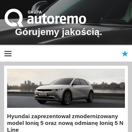
Grupa
Autoremo
Górujemy jakością.
Samochody nowe i używane – Škoda, Volkswagen, Volkswagen
Użytkowe, Renault, Mazda, Hyundai, Dacia | Autoremo – Anndora –
Autoneo | Kraków, Nowy Targ, Nowy Sącz, Bukowina Tatrzańska
Hyundai zaprezentował zmodernizowany
model Ioniq 5 oraz nową odmianę Ioniq 5 N
Line