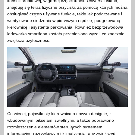
konsoli środkowej, w górnej części tunelu Universal Island,
znajdują się teraz fizyczne przyciski, za pomocą których można
obsługiwać często używane funkcje, takie jak podgrzewane i
wentylowane siedzenia w pierwszym rzędzie, podgrzewaną
kierownicę i asystenta parkowania. Również bezprzewodowa
ładowarka smartfona została przeniesiona wyżej, co znacznie
zwiększa użyteczność.
Co więcej, pojawiła się kierownica o nowym designie, z
wbudowanymi pikselami świetlnymi, a także poprawiono
rozmieszczenie elementów sterujących systemem
informacyjno-rozrywkowym i klimatyzacją, aby zwiększyć