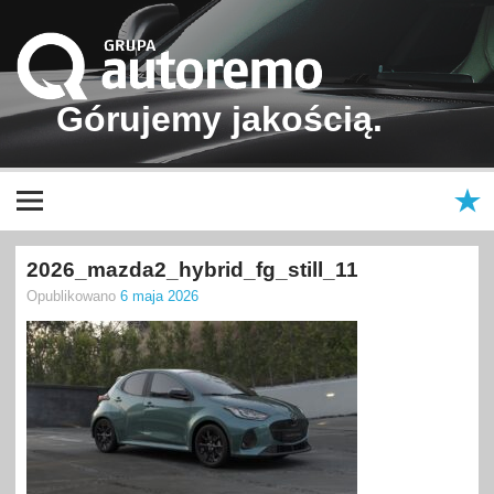
Grupa
Autoremo
Górujemy jakością.
Samochody nowe i używane – Škoda, Volkswagen, Volkswagen
Użytkowe, Renault, Mazda, Hyundai, Dacia | Autoremo – Anndora –
Autoneo | Kraków, Nowy Targ, Nowy Sącz, Bukowina Tatrzańska
2026_mazda2_hybrid_fg_still_11
Opublikowano
6 maja 2026